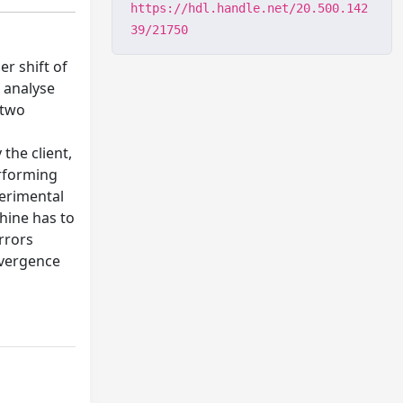
https://hdl.handle.net/20.500.142
39/21750
r shift of
e analyse
 two
the client,
erforming
perimental
chine has to
rrors
nvergence