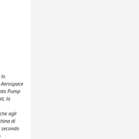
 lo
t Aerospace
amato Pump
t, la
che agli
china di
o secondo
o