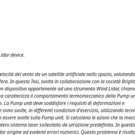
idar device.
ocità del vento da un satellite artificiale nello spazio, valutando
era. In questa Tesi, svolta in collaborazione con la società Brigh
di un dispositivo appartenente ad uno strumento Wind Lidar, chi
 prima caratterizza il comportamento termomeccanico della Pump uni
m. La Pump unit deve soddisfare i requisiti di deformazioni e
sono svolte, in differenti condizioni d'esercizio, utilizzando tecni
o essere svolte sulla Pump unit. Si calcolano le azioni che la mac
tero sistema laser sollecitato da un'azione predefinita. In quest
ò dar origine ad evidenti errori numerici. Questo problema è risolt