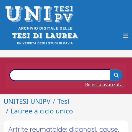
Ricerca avanzata
UNITESI UNIPV
Tesi
Lauree a ciclo unico
Artrite reumatoide: diagnosi, cause,