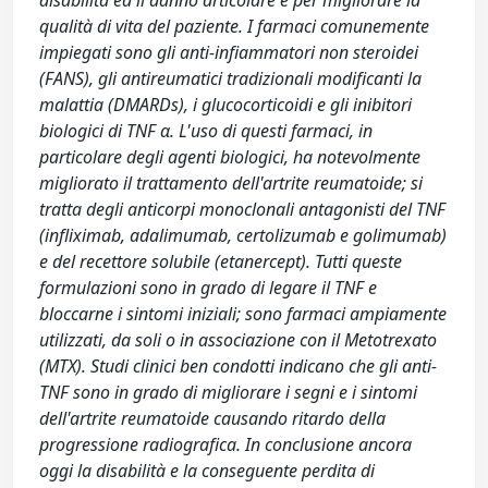
disabilità ed il danno articolare e per migliorare la
qualità di vita del paziente. I farmaci comunemente
impiegati sono gli anti-infiammatori non steroidei
(FANS), gli antireumatici tradizionali modificanti la
malattia (DMARDs), i glucocorticoidi e gli inibitori
biologici di TNF α. L'uso di questi farmaci, in
particolare degli agenti biologici, ha notevolmente
migliorato il trattamento dell'artrite reumatoide; si
tratta degli anticorpi monoclonali antagonisti del TNF
(infliximab, adalimumab, certolizumab e golimumab)
e del recettore solubile (etanercept). Tutti queste
formulazioni sono in grado di legare il TNF e
bloccarne i sintomi iniziali; sono farmaci ampiamente
utilizzati, da soli o in associazione con il Metotrexato
(MTX). Studi clinici ben condotti indicano che gli anti-
TNF sono in grado di migliorare i segni e i sintomi
dell'artrite reumatoide causando ritardo della
progressione radiografica. In conclusione ancora
oggi la disabilità e la conseguente perdita di