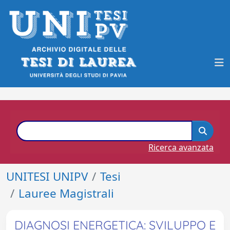
Ricerca avanzata
UNITESI UNIPV
Tesi
Lauree Magistrali
DIAGNOSI ENERGETICA: SVILUPPO E