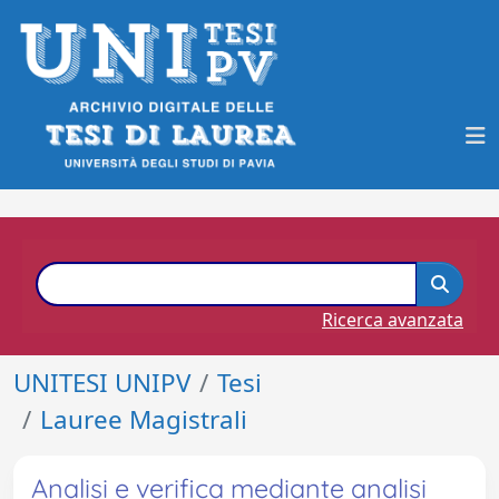
Ricerca avanzata
UNITESI UNIPV
Tesi
Lauree Magistrali
Analisi e verifica mediante analisi