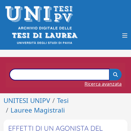
Ricerca avanzata
UNITESI UNIPV
Tesi
Lauree Magistrali
EFFETTI DI UN AGONISTA DEL