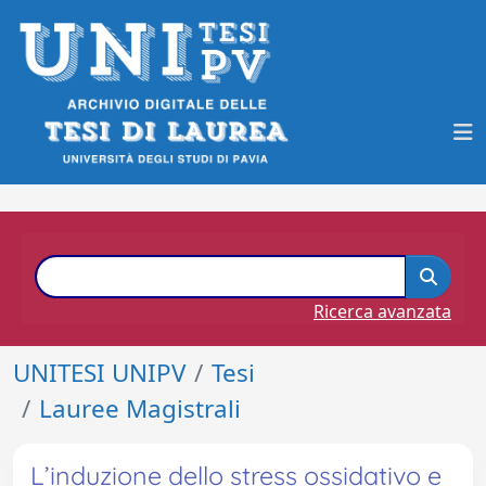
Ricerca avanzata
UNITESI UNIPV
Tesi
Lauree Magistrali
L’induzione dello stress ossidativo e