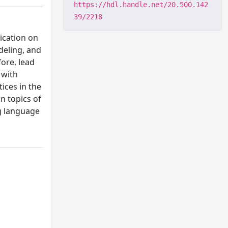
https://hdl.handle.net/20.500.142
39/2218
lication on
deling, and
ore, lead
 with
ices in the
n topics of
g language