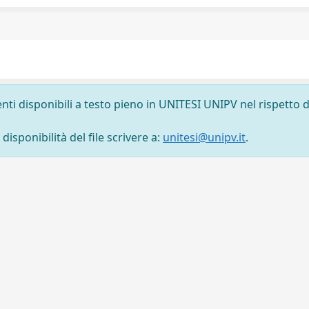
nti disponibili a testo pieno in UNITESI UNIPV nel rispetto d
isponibilità del file scrivere a:
unitesi@unipv.it
.
tti
-
Area riservata