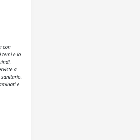
a con
 temi e la
uindi,
rviste a
 sanitario.
saminati e