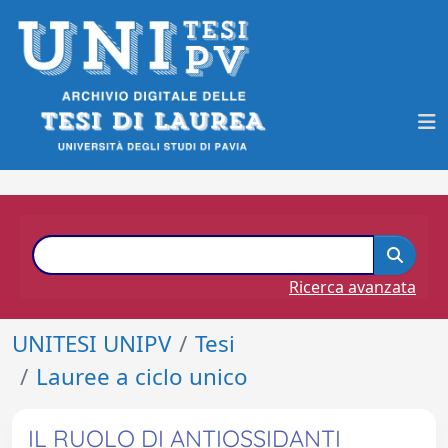
Ricerca avanzata
UNITESI UNIPV
Tesi
Lauree a ciclo unico
IL RUOLO DI ANTIOSSIDANTI