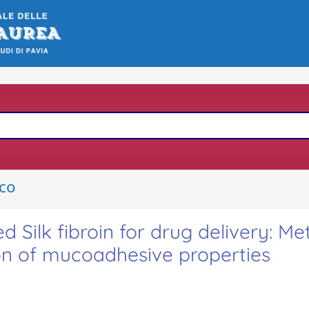
ico
d Silk fibroin for drug delivery: M
on of mucoadhesive properties