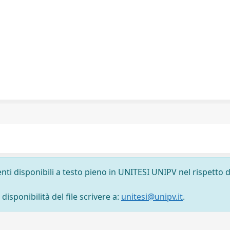
nti disponibili a testo pieno in UNITESI UNIPV nel rispetto d
isponibilità del file scrivere a:
unitesi@unipv.it
.