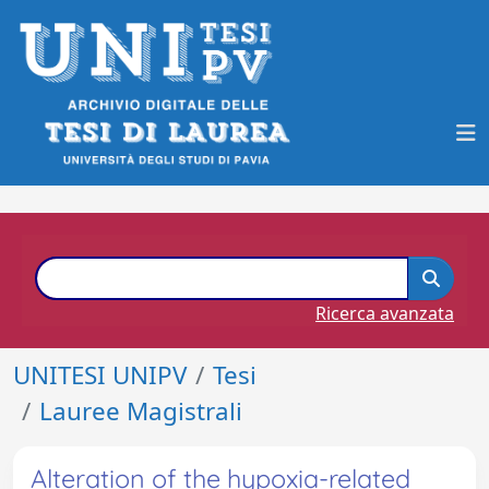
Ricerca avanzata
UNITESI UNIPV
Tesi
Lauree Magistrali
Alteration of the hypoxia-related