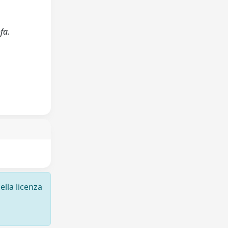
fa.
ella licenza