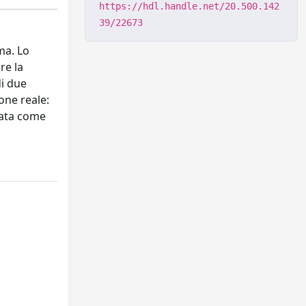
https://hdl.handle.net/20.500.142
39/22673
ma. Lo
re la
di due
one reale:
zata come