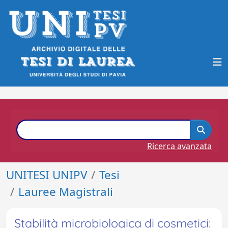
Ricerca avanzata
UNITESI UNIPV
Tesi
Lauree Magistrali
Stabilità microbiologica di cosmetici: