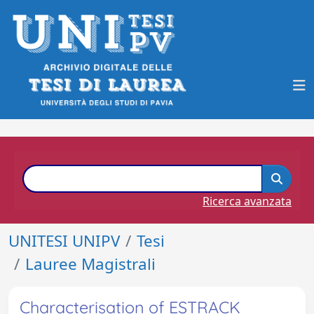
Ricerca avanzata
UNITESI UNIPV
Tesi
Lauree Magistrali
Characterisation of ESTRACK