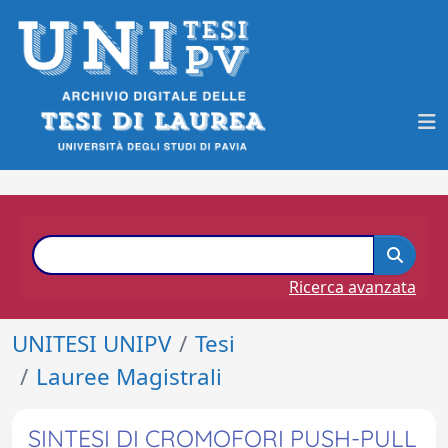
Ricerca avanzata
UNITESI UNIPV
Tesi
Lauree Magistrali
SINTESI DI CROMOFORI PUSH-PULL