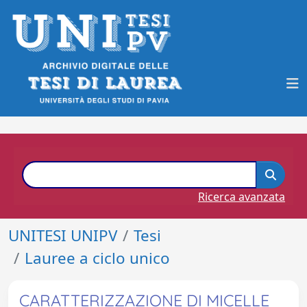
Ricerca avanzata
UNITESI UNIPV
Tesi
Lauree a ciclo unico
CARATTERIZZAZIONE DI MICELLE