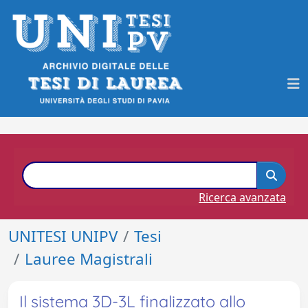
Ricerca avanzata
UNITESI UNIPV
Tesi
Lauree Magistrali
Il sistema 3D-3L finalizzato allo