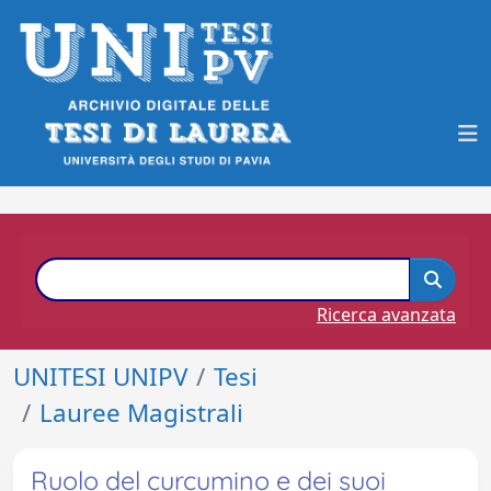
Ricerca avanzata
UNITESI UNIPV
Tesi
Lauree Magistrali
Ruolo del curcumino e dei suoi