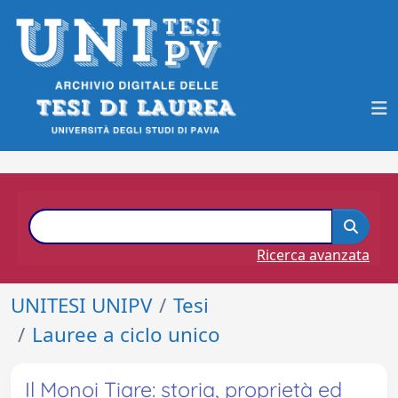
Ricerca avanzata
UNITESI UNIPV
Tesi
Lauree a ciclo unico
Il Monoi Tiare: storia, proprietà ed