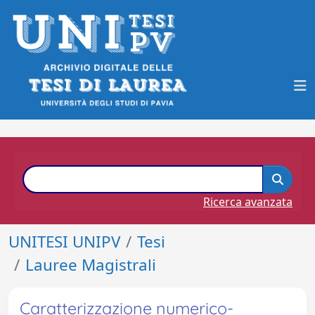
Ricerca avanzata
UNITESI UNIPV
Tesi
Lauree Magistrali
Caratterizzazione numerico-