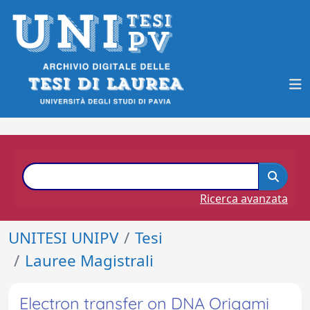
Ricerca avanzata
UNITESI UNIPV
Tesi
Lauree Magistrali
Electron transfer on DNA Origami