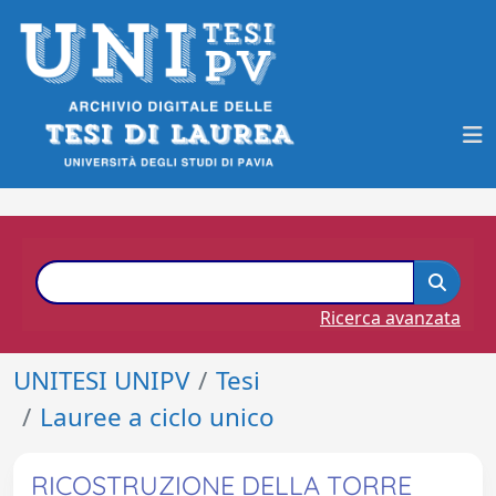
Ricerca avanzata
UNITESI UNIPV
Tesi
Lauree a ciclo unico
RICOSTRUZIONE DELLA TORRE