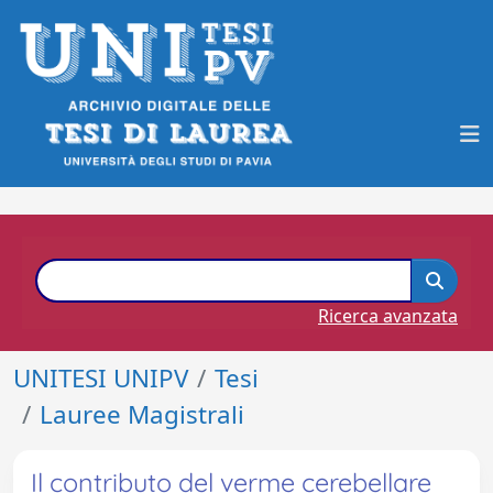
Ricerca avanzata
UNITESI UNIPV
Tesi
Lauree Magistrali
Il contributo del verme cerebellare