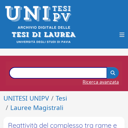
Ricerca avanzata
UNITESI UNIPV
Tesi
Lauree Magistrali
Reattività del complesso tra rame e