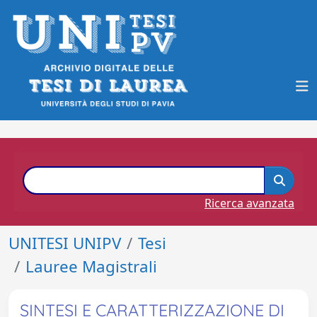
Ricerca avanzata
UNITESI UNIPV
Tesi
Lauree Magistrali
SINTESI E CARATTERIZZAZIONE DI