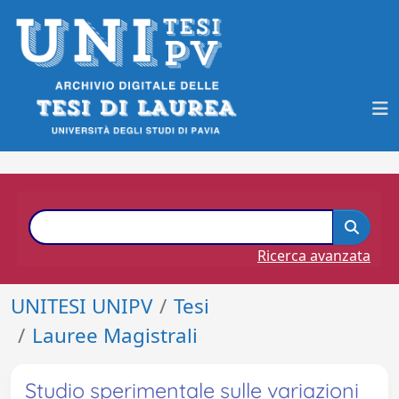
Ricerca avanzata
UNITESI UNIPV
Tesi
Lauree Magistrali
Studio sperimentale sulle variazioni