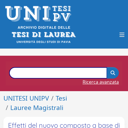
Ricerca avanzata
UNITESI UNIPV
Tesi
Lauree Magistrali
Effetti del nuovo composto a base di