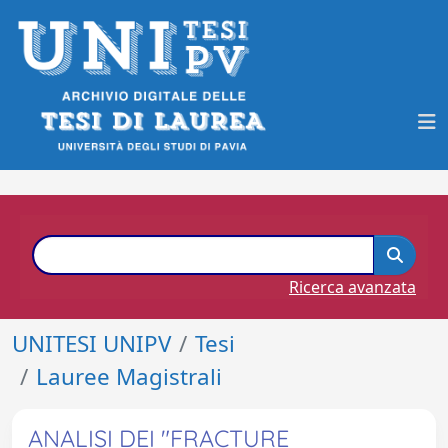
Ricerca avanzata
UNITESI UNIPV
Tesi
Lauree Magistrali
ANALISI DEI "FRACTURE