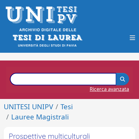
Ricerca avanzata
UNITESI UNIPV
Tesi
Lauree Magistrali
Prospettive multiculturali