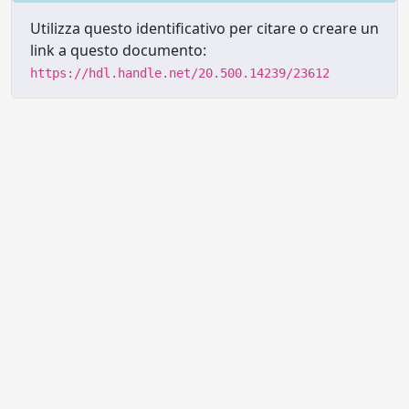
Utilizza questo identificativo per citare o creare un
link a questo documento:
https://hdl.handle.net/20.500.14239/23612
Powered by UNITESI
-
Info sul
sistema
-
Info e contatti
-
Area
Copyright © 2026