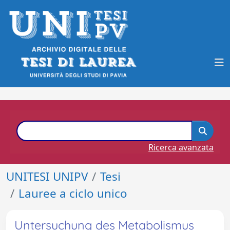
Ricerca avanzata
UNITESI UNIPV
Tesi
Lauree a ciclo unico
Untersuchung des Metabolismus