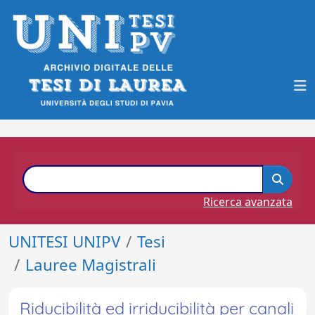
Ricerca avanzata
UNITESI UNIPV
Tesi
Lauree Magistrali
Riducibilità ed irriducibilità per canali