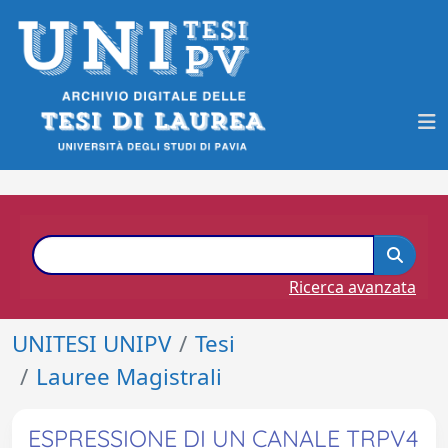
Ricerca avanzata
UNITESI UNIPV
Tesi
Lauree Magistrali
ESPRESSIONE DI UN CANALE TRPV4