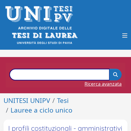
Ricerca avanzata
UNITESI UNIPV
Tesi
Lauree a ciclo unico
I profili costituzionali - amministrativi