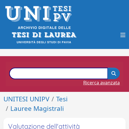
Ricerca avanzata
UNITESI UNIPV
Tesi
Lauree Magistrali
Valutazione dell'attività