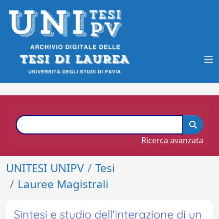
Ricerca avanzata
UNITESI UNIPV
Tesi
Lauree Magistrali
Sintesi e studio dell'interazione di un