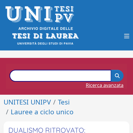
Ricerca avanzata
UNITESI UNIPV
Tesi
Lauree a ciclo unico
DUALISMO RITROVATO: