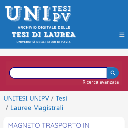
Ricerca avanzata
UNITESI UNIPV
Tesi
Lauree Magistrali
MAGNETO TRASPORTO IN