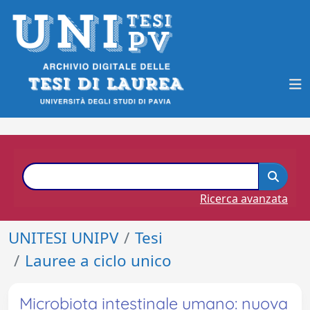
Ricerca avanzata
UNITESI UNIPV
Tesi
Lauree a ciclo unico
Microbiota intestinale umano: nuova