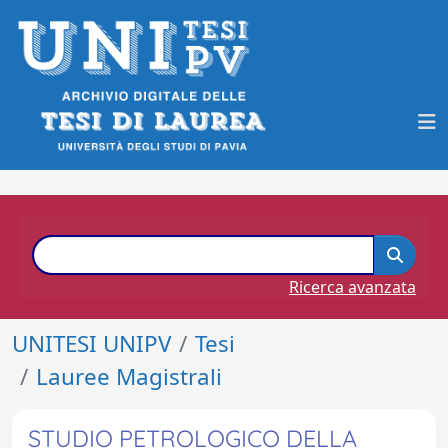
Ricerca avanzata
UNITESI UNIPV
Tesi
Lauree Magistrali
STUDIO PETROLOGICO DELLA