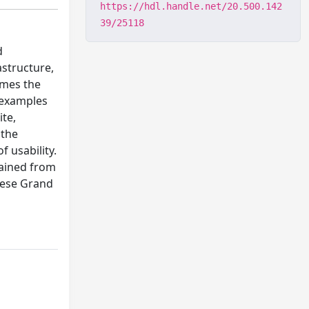
https://hdl.handle.net/20.500.142
39/25118
d
astructure,
umes the
t examples
ite,
 the
f usability.
tained from
nese Grand