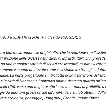
S AND GUIDE LINES FOR THE CITY OF HANGZHOU
ttura blu, mostrandone le origini oltre che la relazione con il siste
’attribuzione delle diverse definizioni di infrastruttura blu, prece
ad una maggiore varietà di servizi ecosistemici, assume il caratt
ivamente vengono analizzate come casi studio le strategie adotta
diale. La parte progettuale è introdotta dalla descrizione del sito
 la città di Hangzhou. L’obiettivo ultimo ricercato guarda all’in
a città, verso una migliore efficienza in termini di fruibilità. Il
ie da adottare grazie anche all’analisi dei risultati ottenuti dalla
, rete ecologica, paesaggio, Hangzhou, Grande Canale Cinese.