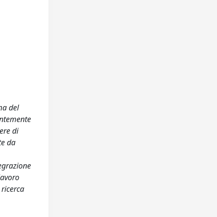
ma del
dentemente
ere di
te da
tegrazione
 lavoro
 ricerca