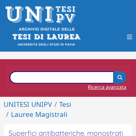
Ricerca avanzata
UNITESI UNIPV
Tesi
Lauree Magistrali
Superfici antibatteriche. monostrati