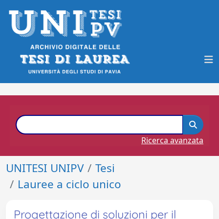
Ricerca avanzata
UNITESI UNIPV
Tesi
Lauree a ciclo unico
Progettazione di soluzioni per il