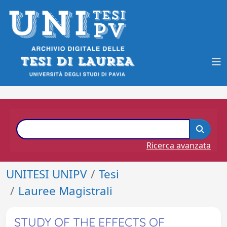
Ricerca avanzata
UNITESI UNIPV
Tesi
Lauree Magistrali
STUDY OF THE EFFECTS OF