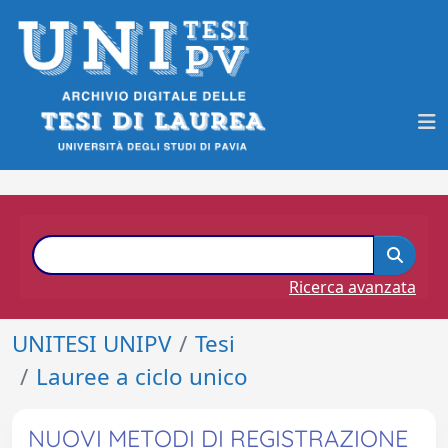
Ricerca avanzata
UNITESI UNIPV
Tesi
Lauree a ciclo unico
NUOVI METODI DI REGISTRAZIONE