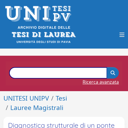
Ricerca avanzata
UNITESI UNIPV
Tesi
Lauree Magistrali
Diagnostica strutturale di un ponte