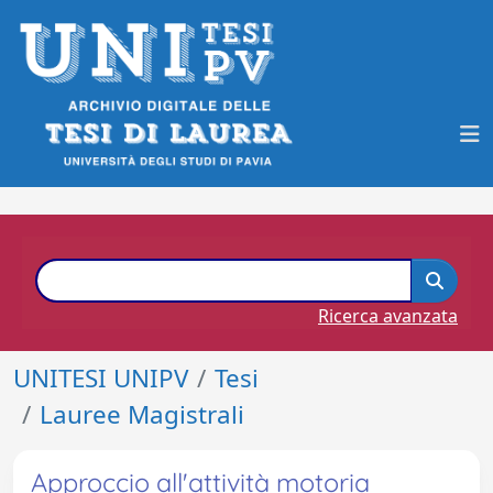
Ricerca avanzata
UNITESI UNIPV
Tesi
Lauree Magistrali
Approccio all'attività motoria