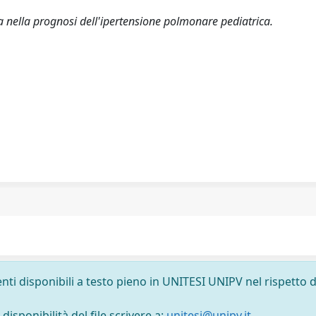
a nella prognosi dell'ipertensione polmonare pediatrica.
nti disponibili a testo pieno in UNITESI UNIPV nel rispetto d
isponibilità del file scrivere a:
unitesi@unipv.it
.