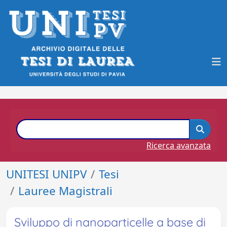
Ricerca avanzata
UNITESI UNIPV
Tesi
Lauree Magistrali
Sviluppo di nanoparticelle a base di