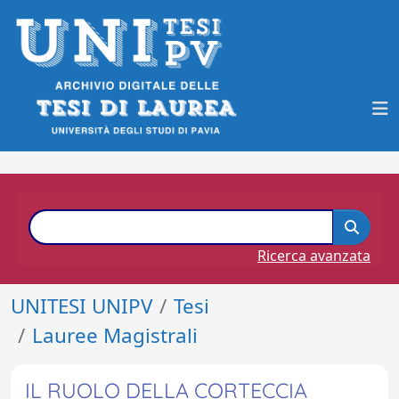
Ricerca avanzata
UNITESI UNIPV
Tesi
Lauree Magistrali
IL RUOLO DELLA CORTECCIA