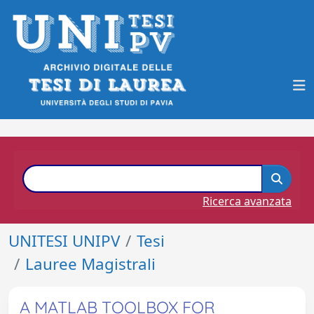
Ricerca avanzata
UNITESI UNIPV
Tesi
Lauree Magistrali
A MATLAB TOOLBOX FOR